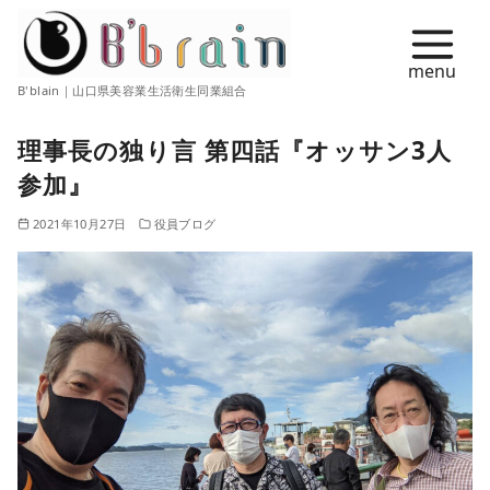
コ
ン
テ
B'blain｜山口県美容業生活衛生同業組合
ン
ツ
理事長の独り言 第四話『オッサン3人
へ
参加』
移
動
2021年10月27日
役員ブログ