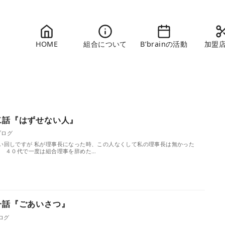
HOME
組合について
B’brainの活動
加盟
二話『はずせない人』
ブログ
い回しですが 私が理事長になった時、この人なくして私の理事長は無かった
。 ４０代で一度は組合理事を辞めた…
一話『ごあいさつ』
ログ