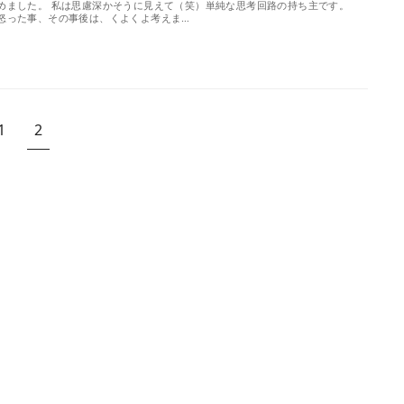
めました。 私は思慮深かそうに見えて（笑）単純な思考回路の持ち主です。
怒った事、その事後は、くよくよ考えま…
1
2