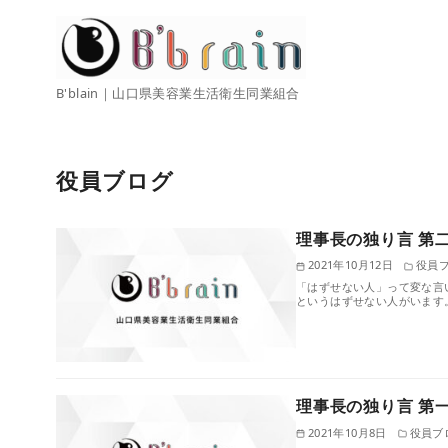
コ
ン
テ
ン
B'blain｜山口県美容業生活衛生同業組合
ツ
へ
移
役員ブログ
動
理事長の独り言 第
2021年10月12日
役員
「はずせない人」って変な言
というはずせない人がいます
理事長の独り言 第
2021年10月8日
役員ブ