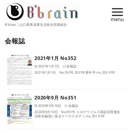
コ
ン
テ
B'blain｜山口県美容業生活衛生同業組合
ン
ツ
会報誌
へ
移
2021年1月 No352
動
2021年1月1日
会報誌
2021年1月1日 No352号 2021年新年号 no,352 PDF
2020年9月 No351
2020年9月10日
会報誌
2020年9月10日 No351号 コロナウイルス感染症関連生
活衛生融資に係るケーススタディ no,351 PDF