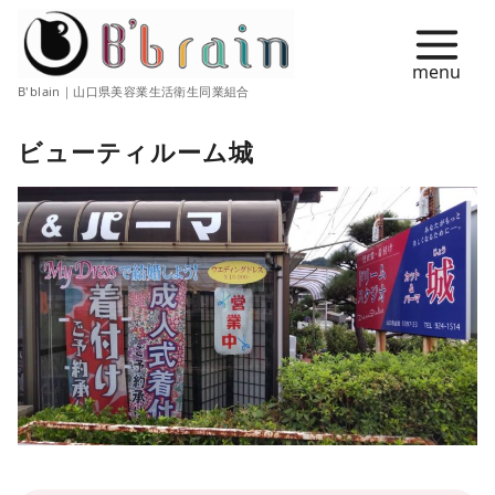
コ
ン
テ
B'blain｜山口県美容業生活衛生同業組合
ン
ツ
ビューティルーム城
へ
移
動