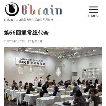
コ
ン
テ
B'blain｜山口県美容業生活衛生同業組合
ン
ツ
第66回通常総代会
へ
移
2023年5月23日
お知らせ
動